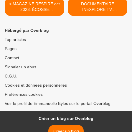
< MAGAZINE RESPIRE oct
DOCUMENTAIRE
2023: ÉCOSSE
INEXPLORE TV:
MYSTÉRIEUSE: SUR LES
HERBORISTES EN
TRACES DES SORCIÈRES
FRANCE: CES PASSEURS
DE SAVOIRS EN DANGER
Hébergé par Overblog
>
Top articles
Pages
Contact
Signaler un abus
C.G.U.
Cookies et données personnelles
Préférences cookies
Voir le profil de Emmanuelle Eyles sur le portail Overblog
Créer un blog sur Overblog
Créer un blog