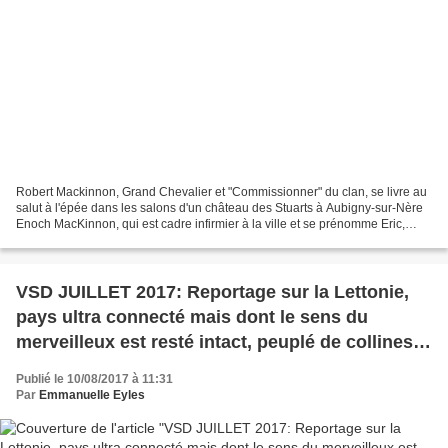
Robert Mackinnon, Grand Chevalier et "Commissionner" du clan, se livre au
salut à l'épée dans les salons d'un château des Stuarts à Aubigny-sur-Nère
Enoch MacKinnon, qui est cadre infirmier à la ville et se prénomme Eric,
montre ici son attirail pour...
VSD JUILLET 2017: Reportage sur la Lettonie,
pays ultra connecté mais dont le sens du
merveilleux est resté intact, peuplé de collines
sacrées, chênes magiques et secrets transmis
Publié le 10/08/2017 à 11:31
de génération en génération
Par
Emmanuelle Eyles