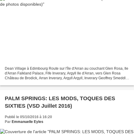
Dean Village à Edimbourg Route sur l'île d'Arran au couchant Glen Rosa, Ile
d'Arran Falkland Palace, Fife Inverary, Argyll Ile d'Arran, vers Glen Rosa
Château de Brodick, Arran Inverary, Argyll Argyll, Inverary Geoffrey Smeddle,
chef, Peat Inn, Fife Chris...
PALM SPRINGS: LES MODS, TOQUES DES
SIXTIES (VSD Juillet 2016)
Publié le 05/10/2016 à 16:20
Par
Emmanuelle Eyles