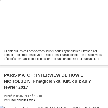
Chants sur les collines sacrées sous 9 portes symboliques Offrandes et
formules sont récitées devant le soleil Les fleurs et plantes on des pouvoirs
décuplés pendant le jour le plus long, ici une druidesse pratique un rituel La
foule afflue en costumes...
PARIS MATCH: INTERVIEW DE HOWIE
NICHOLSBY, le magicien du Kilt, du 2 au 7
février 2017
Publié le 05/02/2017 à 13:10
Par
Emmanuelle Eyles