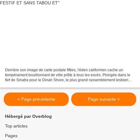
Derrière son image de carte postale fifties, l'éden californien cache un
tempérament bouillonnant de ville prête à tous les excès. Plongée dans le
fief de Sinatra pour le Dinah Shore, le plus grand rassemblement lesbien
des Etats Unis. 120 photos en HD...
< Page précédente
Page suivante >
Hébergé par Overblog
Top articles
Pages