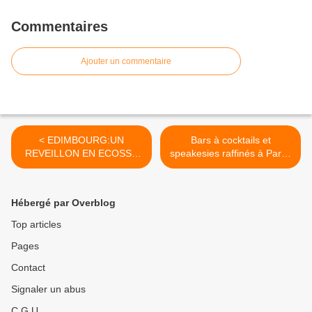
Commentaires
Ajouter un commentaire
< EDIMBOURG:UN
Bars à cocktails et
REVEILLON EN ECOSSE
speakesies raffinés à Paris:
CA DECOIFFE: PARIS
PARIS MATCH NOV 21017
MATCH décembre 2017
>
Hébergé par Overblog
Top articles
Pages
Contact
Signaler un abus
C.G.U.