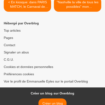
< En kiosque: dans PARIS
"Nashville la ville de tous les
MATCH, le Carnaval de
possibles" mon
Venise!
documentaire de 52
minutes pour ENQUETE
EXCLUSIVE >
Hébergé par Overblog
Top articles
Pages
Contact
Signaler un abus
C.G.U.
Cookies et données personnelles
Préférences cookies
Voir le profil de Emmanuelle Eyles sur le portail Overblog
Créer un blog sur Overblog
Créer un blog