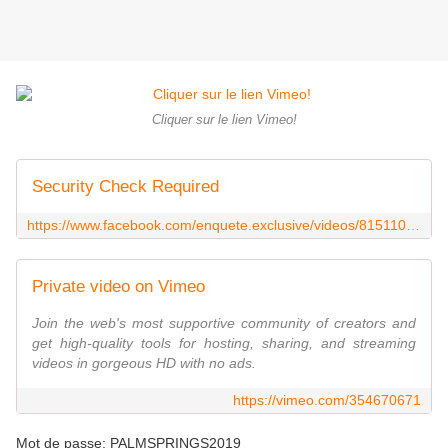
Cliquer sur le lien Vimeo!
Security Check Required
https://www.facebook.com/enquete.exclusive/videos/815110652275589/UzpfSTEwMDAwNzIzMjU5ODA4MDoyNDIwODI0MDQ4MTY4NjU4/
Private video on Vimeo
Join the web's most supportive community of creators and
get high-quality tools for hosting, sharing, and streaming
videos in gorgeous HD with no ads.
https://vimeo.com/354670671
Mot de passe: PALMSPRINGS2019